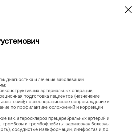
Рустемович
ы: диагностика и лечение заболеваний
мы;
реконструктивных артериальных операций,
рационная подготовка пациентов (назначение
 анестезии); послеоперационное сопровождение и
ание по профилактике осложнений и коррекции
кие как: атеросклероз прецеребральных артерий и
, тромбозы и тромбофлебиты; варикозная болезнь;
аорты); сосудистые мальформации; лимфостаз и др.