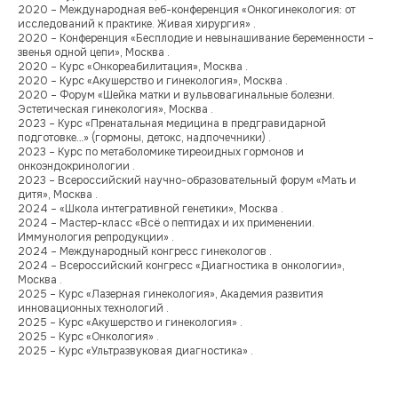
2020 – Международная веб-конференция «Онкогинекология: от
исследований к практике. Живая хирургия» .
2020 – Конференция «Бесплодие и невынашивание беременности –
звенья одной цепи», Москва .
2020 – Курс «Онкореабилитация», Москва .
2020 – Курс «Акушерство и гинекология», Москва .
2020 – Форум «Шейка матки и вульвовагинальные болезни.
Эстетическая гинекология», Москва .
2023 – Курс «Пренатальная медицина в предгравидарной
подготовке…» (гормоны, детокс, надпочечники) .
2023 – Курс по метаболомике тиреоидных гормонов и
онкоэндокринологии .
2023 – Всероссийский научно-образовательный форум «Мать и
дитя», Москва .
2024 – «Школа интегративной генетики», Москва .
2024 – Мастер-класс «Всё о пептидах и их применении.
Иммунология репродукции» .
2024 – Международный конгресс гинекологов .
2024 – Всероссийский конгресс «Диагностика в онкологии»,
Москва .
2025 – Курс «Лазерная гинекология», Академия развития
инновационных технологий .
2025 – Курс «Акушерство и гинекология» .
2025 – Курс «Онкология» .
2025 – Курс «Ультразвуковая диагностика» .