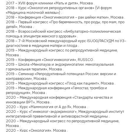
2017 – XVIII форум клиники «Мать и дитя», Москва .
2018 – Курс «Онкология репродуктивных органов» (VI форум
«Медицина молочной железы») .
2018 – Конференция «Онкогинекология – рак шейки матки», Москва .
2018 – Первый конгресс «Про беременность, про роды, про мам, про
детей», Москва .
2018 – Всероссийский конгресс «Амбулаторно-поликлиническая
помощь в эпицентре женского здоровья» .
2018 – 7-й Московский международный курс ISUOG/РАСУДМ по УЗ-
диагностике в медицине матери и плода .
2019 – Международный конгресс по репродуктивной медицине,
Москва .
2019 – Конференция «Онкогинекология», RUSSCO .
2019 – Школа «Менопауза и эндокринопатии: менопаузальная
гормональная терапия», Москва .
2019 – Семинар «Репродуктивный потенциал России: версии и
контраверсии», Москва .
2019 – Международный конгресс «Плод как пациент», Москва .
2019 – Международная конференция «Гемостаз, тромбоз и
репродукция», Москва .
2020 – Международная конференция «Стандарты качества и
инновации ВРТ», Москва .
2020 – Курс «Маммология от А до Я», Москва .
2020 – Курс «Гинеколог-эндокринолог», Международный институт
интегративной превентивной и антивозрастной медицины .
2020 – Международный конгресс по репродуктивной медицине,
Москва .
2020 – Курс «Онкология», Москва .