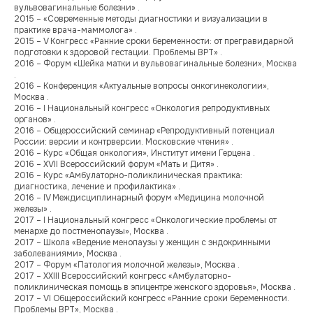
вульвовагинальные болезни» .
2015 – «Современные методы диагностики и визуализации в
практике врача-маммолога» .
2015 – V Конгресс «Ранние сроки беременности: от прегравидарной
подготовки к здоровой гестации. Проблемы ВРТ» .
2016 – Форум «Шейка матки и вульвовагинальные болезни», Москва
.
2016 – Конференция «Актуальные вопросы онкогинекологии»,
Москва .
2016 – I Национальный конгресс «Онкология репродуктивных
органов» .
2016 – Общероссийский семинар «Репродуктивный потенциал
России: версии и контрверсии. Московские чтения» .
2016 – Курс «Общая онкология», Институт имени Герцена .
2016 – XVII Всероссийский форум «Мать и Дитя» .
2016 – Курс «Амбулаторно-поликлиническая практика:
диагностика, лечение и профилактика» .
2016 – IV Междисциплинарный форум «Медицина молочной
железы» .
2017 – I Национальный конгресс «Онкологические проблемы от
менархе до постменопаузы», Москва .
2017 – Школа «Ведение менопаузы у женщин с эндокринными
заболеваниями», Москва .
2017 – Форум «Патология молочной железы», Москва .
2017 – XXIII Всероссийский конгресс «Амбулаторно-
поликлиническая помощь в эпицентре женского здоровья», Москва .
2017 – VI Общероссийский конгресс «Ранние сроки беременности.
Проблемы ВРТ», Москва .