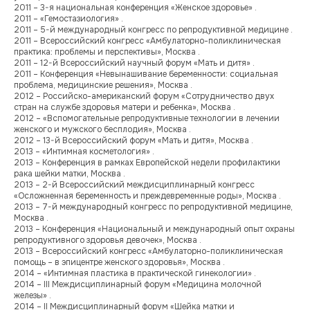
2011 – 3-я национальная конференция «Женское здоровье» .
2011 – «Гемостазиология» .
2011 – 5-й международный конгресс по репродуктивной медицине .
2011 – Всероссийский конгресс «Амбулаторно-поликлиническая
практика: проблемы и перспективы», Москва .
2011 – 12-й Всероссийский научный форум «Мать и дитя» .
2011 – Конференция «Невынашивание беременности: социальная
проблема, медицинские решения», Москва .
2012 – Российско-американский форум «Сотрудничество двух
стран на службе здоровья матери и ребенка», Москва .
2012 – «Вспомогательные репродуктивные технологии в лечении
женского и мужского бесплодия», Москва .
2012 – 13-й Всероссийский форум «Мать и дитя», Москва .
2013 – «Интимная косметология» .
2013 – Конференция в рамках Европейской недели профилактики
рака шейки матки, Москва .
2013 – 2-й Всероссийский междисциплинарный конгресс
«Осложненная беременность и преждевременные роды», Москва .
2013 – 7-й международный конгресс по репродуктивной медицине,
Москва .
2013 – Конференция «Национальный и международный опыт охраны
репродуктивного здоровья девочек», Москва .
2013 – Всероссийский конгресс «Амбулаторно-поликлиническая
помощь – в эпицентре женского здоровья», Москва .
2014 – «Интимная пластика в практической гинекологии» .
2014 – III Междисциплинарный форум «Медицина молочной
железы» .
2014 – II Междисциплинарный форум «Шейка матки и