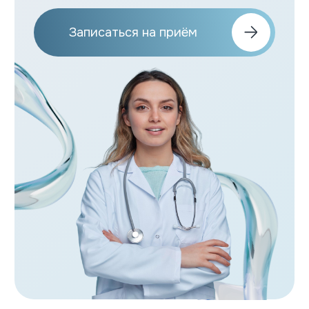
О центре
Цены
Врачи
Акции
Блог
Контакты
Контакты
+7 (978) 500 69-49
Алушта ул. Первомайская 11-А
Пн-Пт: 07:30 – 20:00;
Сб-Вс: 08:00 – 18:00
© 2026 Все права защищены
Политика конфиденциальности