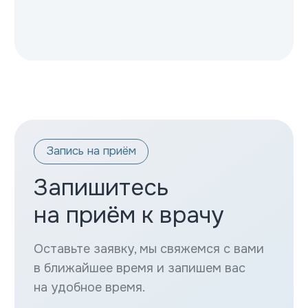
Многопрофильный медицинский центр
ООО «МЕДЭКСПЕРТ ГРУПП»
ИНН 9102259143
КПП 910201001
Лицензия № Л041-01177-91/02277401;
от 07.05.2025;
Меню
Услуги