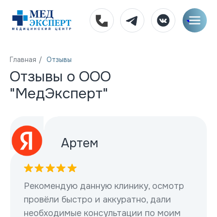
Главная
/
Отзывы
Отзывы о ООО
"МедЭксперт"
Артем
Рекомендую данную клинику, осмотр
провёли быстро и аккуратно, дали
необходимые консультации по моим
вопросам. Так же хочу отметить
приветливых и вежливых
администраторов, всегда готовых
помочь, квалифицированный персонал
и приятную атмосферу клиники
Спасибо за вашу работу!